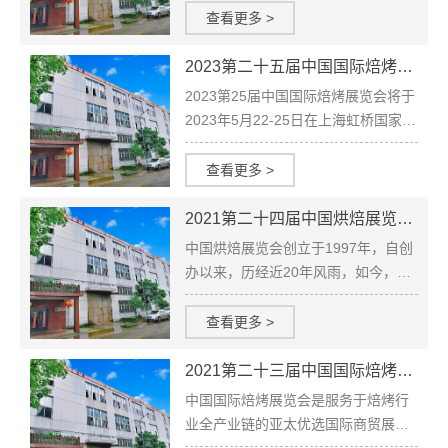
大开幕。 从1997年创办至今，中国烘
查看更多 >
焙展览会不仅是国内烘焙行业第一个
专业展览会，经过二十余年的奋力发
2023第二十五届中国国际焙烤展览会（上海）
展，成为享誉国际...
2023第25届中国国际焙烤展览会将于
2023年5月22-25日在上海虹桥国家会
展中心（上海市崧泽大道333号）举
办。 中国国际焙烤展览会（Bakery
查看更多 >
China）创始于1997年，是服务于焙
烤行业全产业链的亚太优选国际商贸
2021第二十四届中国烘焙展览会（2021 CBE）
展览...
中国烘焙展览会创立于1997年，自创
办以来，历经近20年风雨，如今，中
国烘焙展览会已成为国内最具规模，
最具人气的烘焙展览会，受到海内外
查看更多 >
广大烘焙同仁尤其是中国南部地区和
东南亚地区烘焙业者的热切关注。 伟
2021第二十三届中国国际焙烤展览会
隆包装 将于5月24日-26日...
中国国际焙烤展览会是服务于焙烤行
业全产业链的亚太优选国际商贸展览