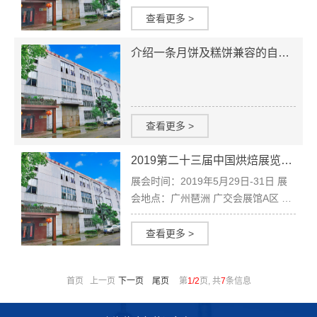
平台，始于1997年，每年5月在上海
举办。我们期待您的参与。 伟隆包装
查看更多 >
将于4月27-30日继续与您相约在上海
新国际博览中心W5A01展位。 展会时
介绍一条月饼及糕饼兼容的自动化包装线设计
间：20...
查看更多 >
2019第二十三届中国烘焙展览会（2019CBE）
展会时间：2019年5月29日-31日 展
会地点：广州琶洲 广交会展馆A区 5.1
馆 5A60 （广州市海珠区阅江中路380
号）
查看更多 >
首页 上一页
下一页
尾页
第
1/2
页, 共
7
条信息